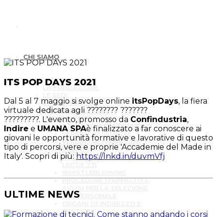
CHI SIAMO
ITS POP DAYS 2021
LA FONDAZIONE
LE SEDI
Dal 5 al 7 maggio si svolge online
itsPopDays
, la fiera
SOCI E PARTNER
virtuale dedicata agli ???????? ???????
AMMINISTRAZIONE
TRASPARENTE
?????????.
L'evento, promosso da
Confindustria
,
STATUTO E REGOLAMENTI
Indire
e
UMANA SPA
è finalizzato a far conoscere ai
VERBALI ASSEMBLEE
giovani le opportunità formative e lavorative di questo
VERBALI ALTRI ORGANI
tipo di percorsi, vere e proprie 'Accademie del Made in
BILANCI
Italy'. Scopri di più:
https://lnkd.in/duvmVfj
MODELLO ORGANIZZATIVO
LEGGE 231
WHISTLEBLOWING
PROCEDURE D'APPALTO E
AVVISI PER LA SELEZIONE
ULTIME NEWS
DEL PERSONALE
ORGANI DI INDIRIZZO E
GESTIONE