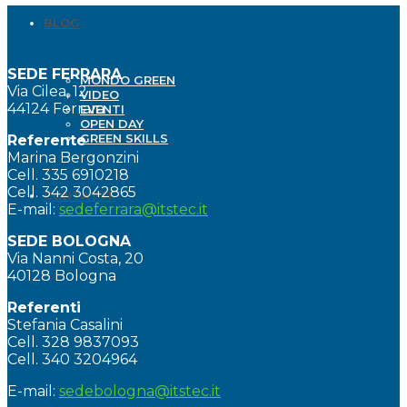
BLOG
SEDE FERRARA
MONDO GREEN
Via Cilea, 12
VIDEO
44124 Ferrara
EVENTI
OPEN DAY
GREEN SKILLS
Referente
Marina Bergonzini
Cell. 335 6910218
Cell. 342 3042865
CONTATTI
E-mail:
sedeferrara@itstec.it
SEDE BOLOGNA
Via Nanni Costa, 20
40128 Bologna
Referenti
Stefania Casalini
Cell. 328 9837093
Cell. 340 3204964
E-mail:
sedebologna@itstec.it