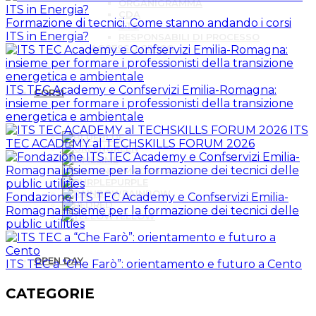
ORGANIGRAMMA
CDA
Formazione di tecnici. Come stanno andando i corsi
CTS
ITS in Energia?
RESPONSABILI DI PROCESSO
ACCESSO CIVICO
ITS TEC Academy e Confservizi Emilia-Romagna:
CORSI
insieme per formare i professionisti della transizione
energetica e ambientale
ITS
BLUE
TEC ACADEMY al TECHSKILLS FORUM 2026
GREEN
LIME
MAGENTA
PURPLE
RAINBOW
Fondazione ITS TEC Academy e Confservizi Emilia-
RED
Romagna insieme per la formazione dei tecnici delle
YELLOW
public utilities
OPEN DAY
ITS TEC a “Che Farò”: orientamento e futuro a Cento
CATEGORIE