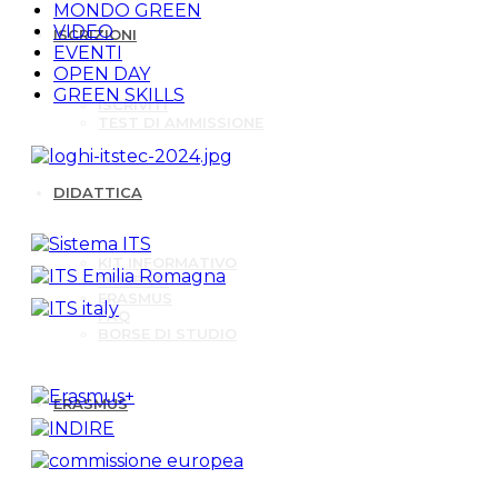
MONDO GREEN
VIDEO
ISCRIZIONI
EVENTI
OPEN DAY
GREEN SKILLS
ISCRIVITI
TEST DI AMMISSIONE
DIDATTICA
KIT INFORMATIVO
DOCENTI
ERASMUS
FAQ
BORSE DI STUDIO
ERASMUS