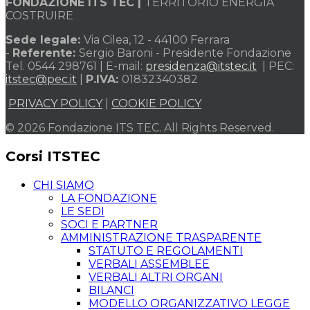
FONDAZIONE ITS TEC |
TERRITORIO ENERGIA
COSTRUIRE
Sede legale:
Via Cilea, 12 - 44100 Ferrara
-
Referente:
Sergio Baroni - Presidente Fondazione
Tel. 0544 298761 | E-mail:
presidenza@itstec.it
| PEC:
itstec@pec.it
|
P.IVA:
01832340382
PRIVACY POLICY
|
COOKIE POLICY
© 2026 Fondazione ITS TEC. All Rights Reserved.
Corsi ITSTEC
CHI SIAMO
LA FONDAZIONE
LE SEDI
SOCI E PARTNER
AMMINISTRAZIONE TRASPARENTE
STATUTO E REGOLAMENTI
VERBALI ASSEMBLEE
VERBALI ALTRI ORGANI
BILANCI
MODELLO ORGANIZZATIVO LEGGE