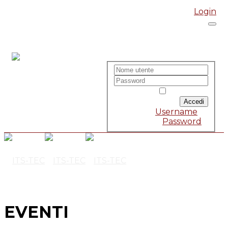
Login
Accedi
Ricordami
Forgot
Username
or
Password
?
EVENTI