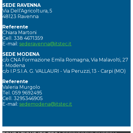
SEDE RAVENNA
Via Dell’Agricoltura, 5
48123 Ravenna
Referente
Chiara Martoni
Cell. 338 4671359
E-mail:
sederavenna@itstec.it
SEDE MODENA
c/o CNA Formazione Emila Romagna, Via Malavolti, 27
- Modena
c/o I.P.S.I.A. G. VALLAURI - Via Peruzzi, 13 - Carpi (MO)
Referente
Valeria Murgolo
Tel. 059 9692495
Cell. 3295346905
E-mail:
sedemodena@itstec.it