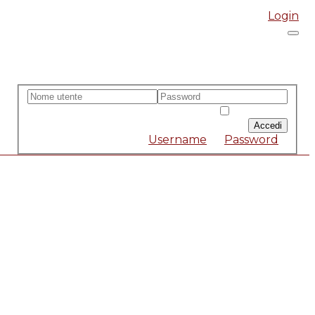
Login
Accedi
Ricordami
Forgot
Username
or
Password
?