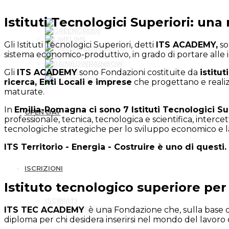
Istituti Tecnologici Superiori: una
BLUE
GREEN
LIME
Gli Istituti Tecnologici Superiori, detti
ITS ACADEMY,
s
MAGENTA
sistema economico-produttivo, in grado di portare alle
PURPLE
RAINBOW
Gli
ITS ACADEMY
sono Fondazioni costituite da
istitut
RED
YELLOW
ricerca, Enti Locali e imprese
che progettano e realiz
maturate.
In
Emilia-Romagna ci sono 7 Istituti Tecnologici Su
OPEN DAY
professionale, tecnica, tecnologica e scientifica, inter
tecnologiche strategiche per lo sviluppo economico e la
ITS Territorio - Energia - Costruire è uno di questi.
ISCRIZIONI
Istituto tecnologico superiore pe
ISCRIVITI
TEST DI AMMISSIONE
ITS TEC ACADEMY
è una Fondazione che, sulla base del
diploma per chi desidera inserirsi nel mondo del lavoro